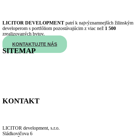
LICITOR DEVELOPMENT
patrí k najvýznamnejších žilinským
developerom s portfóliom pozostávajúcim z viac než
1 500
zrealizovaných bytov.
KONTAKTUJTE NÁS
SITEMAP
Domov
O Developerovi
Lokalita
Štandardy bývania
Kontakt
GDPR
KONTAKT
0800 800 300
info@viladomybudatin.sk
LICITOR development, s.r.o.
Sládkovičova 6