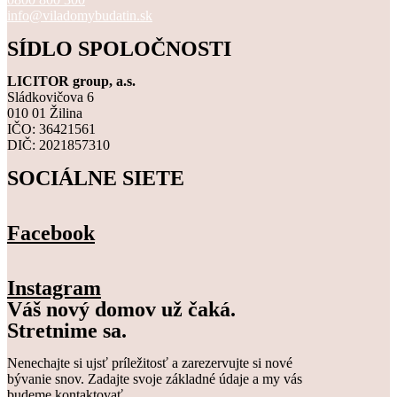
info@viladomybudatin.sk
SÍDLO SPOLOČNOSTI
LICITOR group, a.s.
Sládkovičova 6
010 01 Žilina
IČO: 36421561
DIČ: 2021857310
SOCIÁLNE SIETE
Facebook
Instagram
Váš nový domov už čaká.
Stretnime sa.
Nenechajte si ujsť príležitosť a zarezervujte si nové
bývanie snov. Zadajte svoje základné údaje a my vás
budeme kontaktovať.