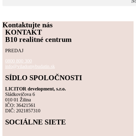
M
Kontaktujte nás
KONTAKT
B10 realitné centrum
PREDAJ
0800 800 300
info@viladomybudatin.sk
SÍDLO SPOLOČNOSTI
LICITOR development, s.r.o.
Sládkovičova 6
010 01 Žilina
IČO: 36421561
DIČ: 2021857310
SOCIÁLNE SIETE