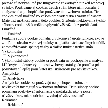
pretože sú nevyhnutné pre fungovanie základných funkcií webovej
stránky. Používame aj cookies tretích strán, ktoré nám pomáhajú
analyzovať a pochopiť, ako používate túto webovú stránku. Tieto
cookies budú uložené vo vašom prehliadači iba s vaším súhlasom.
Máte tiež možnosť zrušiť tieto cookies. Zrušenie niektorých z týchto
súborov cookie však môže ovplyvniť váš zážitok z prehliadania.
Funkčné
Funkčné
Funkčné súbory cookie pomáhajú vykonávať určité funkcie, ako je
zdieľanie obsahu webovej stránky na platformách sociálnych médií,
zhromažďovanie spätnej väzby a ďalšie funkcie tretích strán.
Výkonnostné
Výkonnostné
Výkonnostné súbory cookie sa používajú na pochopenie a analýzu
kľúčových indexov výkonnosti webovej stránky, čo pomáha pri
poskytovaní lepšej používateľskej skúsenosti pre návštevníkov.
Analytické
Analytické
Analytické cookies sa používajú na pochopenie toho, ako
návštevníci interagujú s webovou stránkou. Tieto súbory cookie
pomáhajú poskytovať informácie o metrikách, ako je počet
návštevníkov, miera odchodov, zdroj návštevnosti atď.
Reklamné
Reklamné